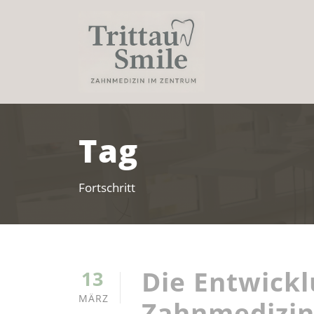
Tag
Fortschritt
Die Entwickl
13
MÄRZ
Zahnmedizin: